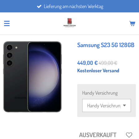
Lieferung am nächsten Werktag
Zum
Hauptinhalt
springen
Samsung S23 5G 128GB
449,00 €
499,00 €
Kostenloser Versand
Handy Versichrung
AUSVERKAUFT