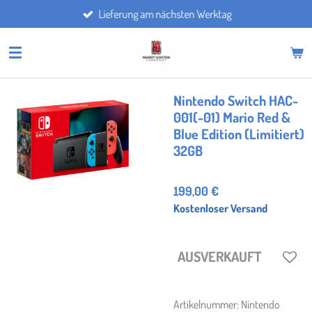
Lieferung am nächsten Werktag
Zum
Hauptinhalt
springen
Nintendo Switch HAC-
001(-01) Mario Red &
Blue Edition (Limitiert)
32GB
199,00 €
Kostenloser Versand
AUSVERKAUFT
Artikelnummer:
Nintendo