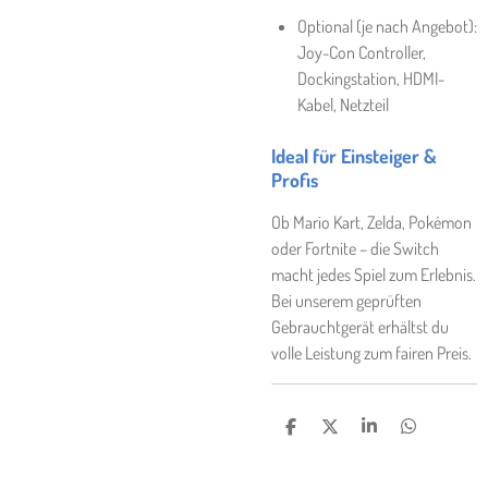
Optional (je nach Angebot):
Joy-Con Controller,
Dockingstation, HDMI-
Kabel, Netzteil
Ideal für Einsteiger &
Profis
Ob Mario Kart, Zelda, Pokémon
oder Fortnite – die Switch
macht jedes Spiel zum Erlebnis.
Bei unserem geprüften
Gebrauchtgerät erhältst du
volle Leistung zum fairen Preis.
T
T
T
T
E
E
E
E
I
I
I
I
L
L
L
L