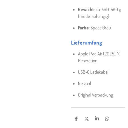
Gewicht
: ca. 460–480 g
(modellabhängig)
Farbe
: Space Grau
Lieferumfang
Apple iPad Air (2025), 7.
Generation
USB-C Ladekabel
Netzteil
Original Verpackung
T
T
T
T
E
E
E
E