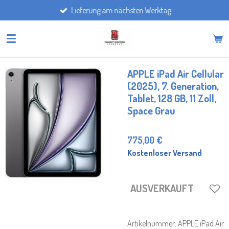
Lieferung am nächsten Werktag
Zum
Hauptinhalt
springen
APPLE iPad Air Cellular
(2025), 7. Generation,
Tablet, 128 GB, 11 Zoll,
Space Grau
775,00 €
Kostenloser Versand
AUSVERKAUFT
Artikelnummer:
APPLE iPad Air