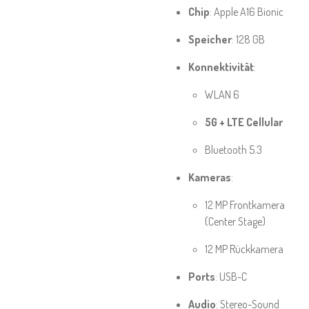
Chip
: Apple A16 Bionic
Speicher
: 128 GB
Konnektivität
:
WLAN 6
5G + LTE Cellular
Bluetooth 5.3
Kameras
:
12 MP Frontkamera
(Center Stage)
12 MP Rückkamera
Ports
: USB-C
Audio
: Stereo-Sound