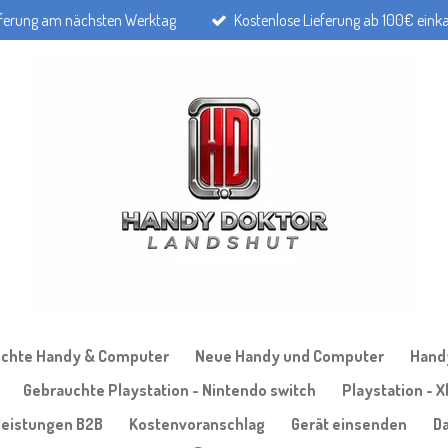
eferung am nächsten Werktag
Kostenlose Lieferung ab 100€ eink
chte Handy & Computer
Neue Handy und Computer
Handy
Gebrauchte Playstation - Nintendo switch
Playstation - 
leistungen B2B
Kostenvoranschlag
Gerät einsenden
D