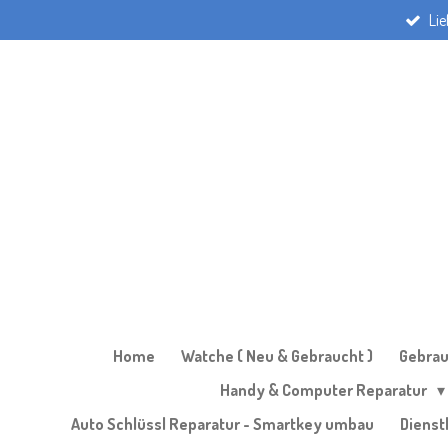
Li
Zum
Hauptinhalt
springen
Home
Watche ( Neu & Gebraucht )
Gebrau
Handy & Computer Reparatur
Auto Schlüssl Reparatur - Smartkey umbau
Dienst