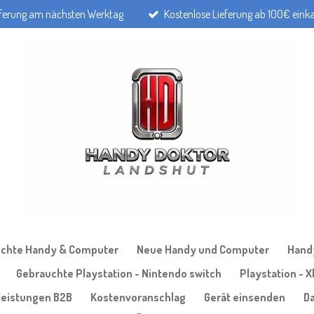
eferung am nächsten Werktag
Kostenlose Lieferung ab 100€ eink
chte Handy & Computer
Neue Handy und Computer
Handy
Gebrauchte Playstation - Nintendo switch
Playstation - 
leistungen B2B
Kostenvoranschlag
Gerät einsenden
D