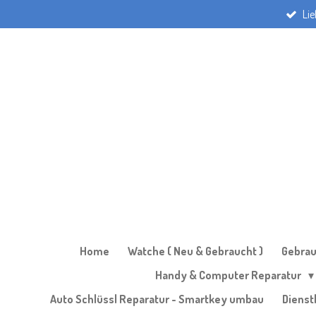
Li
Zum
Hauptinhalt
springen
Home
Watche ( Neu & Gebraucht )
Gebrau
Handy & Computer Reparatur
Auto Schlüssl Reparatur - Smartkey umbau
Dienst