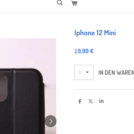
Iphone 12 Mini
19,99 €
IN DEN WARE
T
T
T
E
E
E
I
I
I
L
L
L
E
E
E
N
N
N