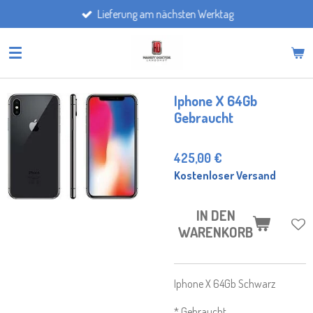
Lieferung am nächsten Werktag
Zum
Hauptinhalt
springen
Iphone X 64Gb
Gebraucht
425,00 €
Kostenloser Versand
IN DEN
WARENKORB
Iphone X 64Gb Schwarz
* Gebraucht